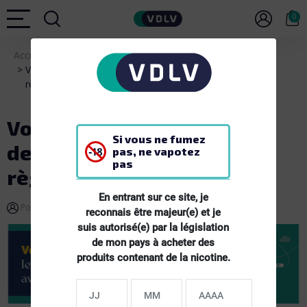
0
Accueil
Guide
Conseil
Voyager avec son matériel de vape : le guide VDLV des
règles à respecter
Voyager avec son matériel
Si vous ne fumez
de vape : le guide VDLV des
pas, ne vapotez
pas
règles à respecter
En entrant sur ce site, je
Team VDLV
Conseil

Posté par:
Dans:
21
Juillet
2025
reconnais être majeur(e) et je
suis autorisé(e) par la législation
de mon pays à acheter des
produits contenant de la nicotine.