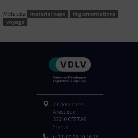
Mots clés:
materiel vape
règlementations
voyage
2 Chemin des
Arestieux
33610 CESTAS
France
(+33) 05 56 10 16 16