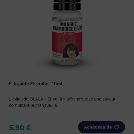
E-liquide Et voilà - 10ml
L'e-liquide OLALA « Et Voilà » offre propose une saveur
combinant la mangue, la...
5.90 €
Achat rapide
Prix