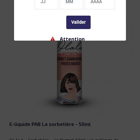
Valider
Attention
Ne convient pas aux femmes enceintes ou
allaitantes, et aux personnes atteintes de
troubles cardio-vasculaires. La nicotine
entraîne une dépendance, ne commencez pas.
Interdiction
Interdiction de vente de produits de vapotage
aux mineurs de moins de 18 ans
E-liquide PAB La sorbetière - 50ml