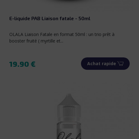
E-liquide PAB Liaison fatale - 50ml
OLALA Liaison Fatale en format 50ml : un trio prêt à
booster fruité ( myrtille et...
19.90 €
Achat rapide
Prix