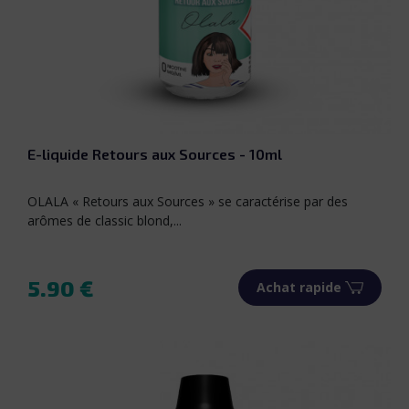
E-liquide Retours aux Sources - 10ml
OLALA « Retours aux Sources » se caractérise par des
arômes de classic blond,...
5.90 €
Achat rapide
Prix