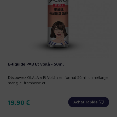
E-liquide PAB Et voilà - 50ml
Découvrez OLALA « Et Voilà » en format 50ml : un mélange
mangue, framboise et...
19.90 €
Achat rapide
Prix