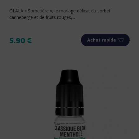
OLALA « Sorbetière », le mariage délicat du sorbet
canneberge et de fruits rouges,...
5.90 €
Achat rapide
Prix