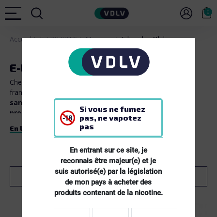
0
Accueil
E-LIQUIDES
Marques
E-liquides Olala
E-liquides Olala
Chez Olala
, tous les e-liquides sont certifiés fabrication
®
française et répondent aux
normes Européennes
(TPD),
sans additifs, sans sucralose, sans diacetyl ni acétyl
Si vous ne fumez
propionyl
.
pas, ne vapotez
pas
En lire plus
Nous vous proposons nos créations en
5 dosages de
nicotine
:
0, 3, 6, 12 et 16 mg/ml
En entrant sur ce site, je
Tous nos e-liquides sont vendus aux
formats 10ml et
50ml
.
reconnais être majeur(e) et je
suis autorisé(e) par la législation
Filtre
de mon pays à acheter des
produits contenant de la nicotine.