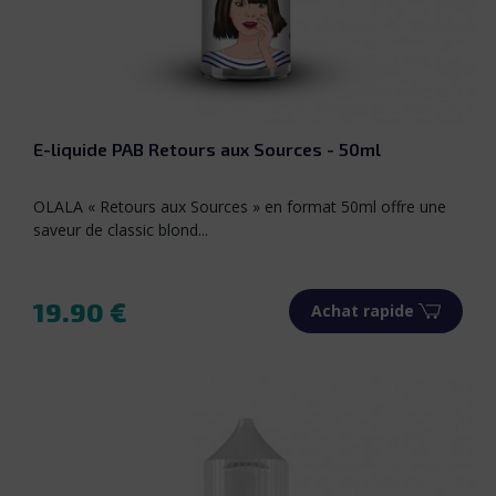
E-liquide PAB Retours aux Sources - 50ml
OLALA « Retours aux Sources » en format 50ml offre une
saveur de classic blond...
19.90 €
Achat rapide
Prix