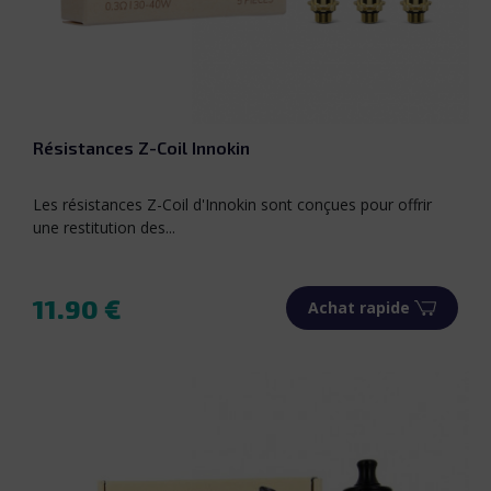
Résistances Z-Coil Innokin
Les résistances Z-Coil d'Innokin sont conçues pour offrir
une restitution des...
11.90 €
Achat rapide
Prix