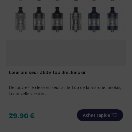
Noir
Bleu
Argent
Alu brossé
Gun metal
Clearomiseur Zlide Top 3ml Innokin
Découvrez le clearomiseur Zlide Top de la marque Innokin,
la nouvelle version...
29.90 €
Achat rapide
Prix