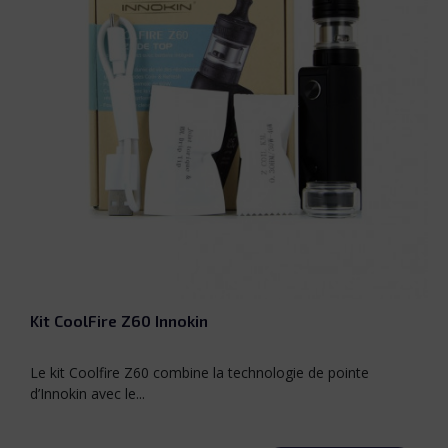
Noir
Bleu
Rose
Argent
Kit CoolFire Z60 Innokin
Le kit Coolfire Z60 combine la technologie de pointe
d’Innokin avec le...