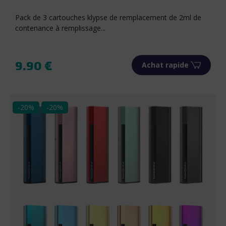
Pack de 3 cartouches klypse de remplacement de 2ml de
contenance à remplissage...
9.90 €
Achat rapide
Prix
-20%
-20%