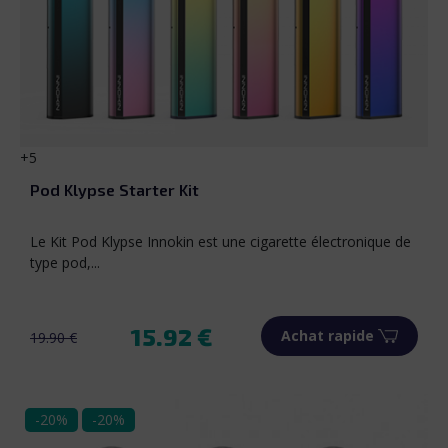
Blanc
Rouge
Or
Blush pink
Charcoal Grey
+5
Pod Klypse Starter Kit
Le Kit Pod Klypse Innokin est une cigarette électronique de
type pod,...
15.92 €
Achat rapide
19.90 €
Prix de base
Prix
-20%
-20%