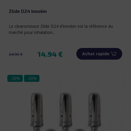
Bleu ciel
Zlide D24 Innokin
Le clearomiseur Zlide D24 d’Innokin est la référence du
marché pour inhalation...
14.94 €
Achat rapide
24.90 €
Prix de base
Prix
-20%
-20%