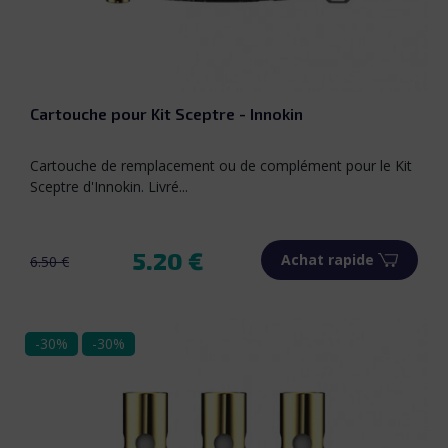
Cartouche pour Kit Sceptre - Innokin
Cartouche de remplacement ou de complément pour le Kit
Sceptre d'Innokin. Livré...
5.20 €
Achat rapide
6.50 €
Prix de base
Prix
-30%
-30%