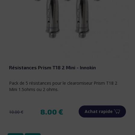
Résistances Prism T18 2 Mini - Innokin
Pack de 5 résistances pour le clearomiseur Prism T18 2
Mini 1.5ohms ou 2 ohms.
8.00 €
Achat rapide
10.00 €
Prix de base
Prix