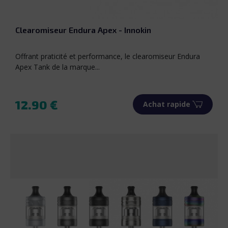
Rose
Violet
Clearomiseur Endura Apex - Innokin
Offrant praticité et performance, le clearomiseur Endura
Apex Tank de la marque...
12.90 €
Achat rapide
Prix