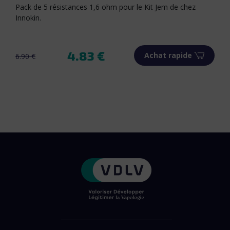
Pack de 5 résistances 1,6 ohm pour le Kit Jem de chez
Innokin.
4.83 €
Achat rapide
6.90 €
Prix de base
Prix