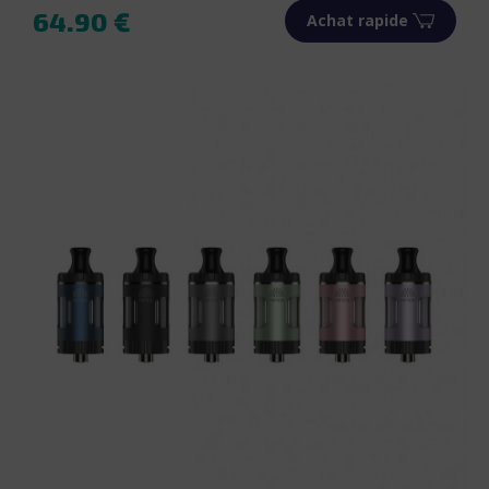
64.90 €
Achat rapide
Prix