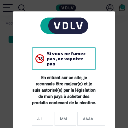
0
Accueil
MATERIEL
Pod Klypse Starter Kit
-20%
Si vous ne fumez
pas, ne vapotez
pas
En entrant sur ce site, je
reconnais être majeur(e) et je
suis autorisé(e) par la législation
de mon pays à acheter des
produits contenant de la nicotine.