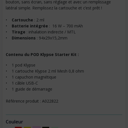
bouton, sans écran, sans réglage et avec un remplissage
latéral simple. Remplissez la cartouche et c’est prêt !
•
Cartouche
: 2 ml
•
Batterie intégrée
: 16 W – 700 mAh
•
Tirage
: inhalation indirecte / MTL
•
Dimensions
: 94x29x15,2mm
Contenu du POD Klypse Starter Kit :
• 1 pod Klypse
• 1 cartouche Klypse 2 ml Mesh 0,8 ohm
• 1 capuchon magnétique
• 1 câble USB-C
• 1 guide de démarrage
Référence produit : A022822
Couleur