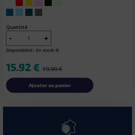
Blush pink
Blanc
Rouge
Or
Charcoal Grey
Menthe
Bleu Indigo
Sunset
Phantom
Graphite
Quantité
-
+
Disponibilité : En stock
15.92 €
19.90 €
Ajouter au panier