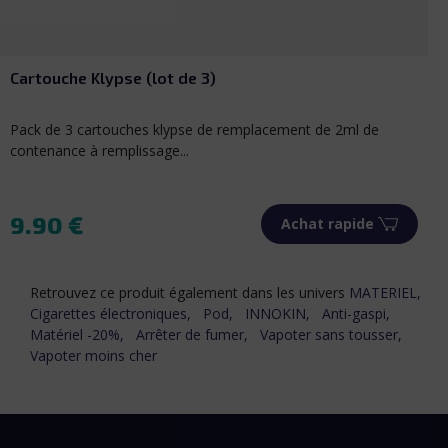
Cartouche Klypse (lot de 3)
Pack de 3 cartouches klypse de remplacement de 2ml de
contenance à remplissage...
9.90 €
Achat rapide
Prix
Retrouvez ce produit également dans les univers
MATERIEL,
Cigarettes électroniques,
Pod,
INNOKIN,
Anti-gaspi,
Matériel -20%,
Arrêter de fumer,
Vapoter sans tousser,
Vapoter moins cher