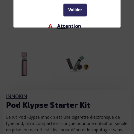
Valider
Attention
Ne convient pas aux femmes enceintes ou
allaitantes, et aux personnes atteintes de
troubles cardio-vasculaires. La nicotine
entraîne une dépendance, ne commencez pas.
Interdiction
Interdiction de vente de produits de vapotage
aux mineurs de moins de 18 ans
INNOKIN
Pod Klypse Starter Kit
Le Kit Pod Klypse Innokin est une cigarette électronique de
type pod, ultra-compacte et conçue pour une utilisation simple
en prise en main. Il est idéal pour débuter le vapotage : sans