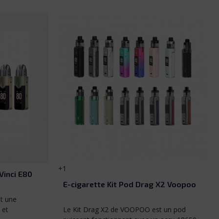
Pearl White
Carbon Fiber
Glow Pink
Spray Black
Marsala
+1
Vinci E80
E-cigarette Kit Pod Drag X2 Voopoo
t une
 et
Le Kit Drag X2 de VOOPOO est un pod