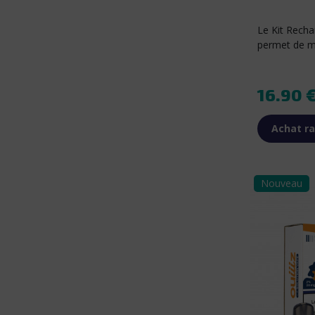
Le Kit Recha
permet de ma
Prix
16.90 
Achat ra
Nouveau