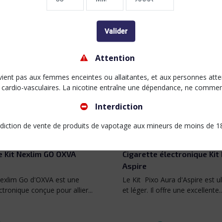
Valider
Attention
ient pas aux femmes enceintes ou allaitantes, et aux personnes atte
 cardio-vasculaires. La nicotine entraîne une dépendance, ne comme
Interdiction
rdiction de vente de produits de vapotage aux mineurs de moins de 1
n
Carbon Black
Crismon Red
Graffiti Grey
Speed Blue
e Kit Nexlim GO OXVA
Cigarette électronique Kit
Aspire
Nexlim Go d'OXVA est une
Le Kit Pixo Aura d'Aspire est 
ctronique conçue pour allier...
et léger. Il offre une excellente..
Prix