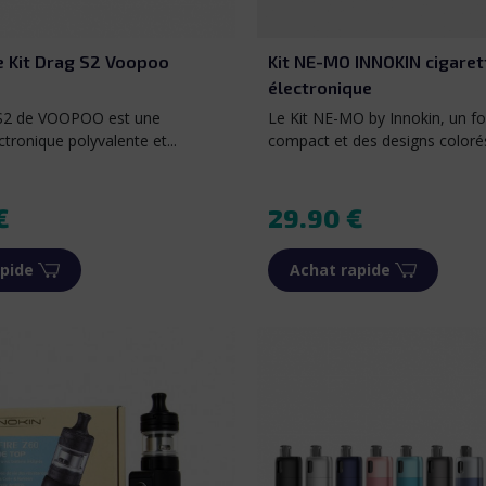
ack
on
Gradient Grey
Gradient Orange
Ice Blue
Navy Blue
e Kit Drag S2 Voopoo
Kit NE-MO INNOKIN cigaret
électronique
 S2 de VOOPOO est une
Le Kit NE-MO by Innokin, un fo
ctronique polyvalente et...
compact et des designs colorés
Prix
€
29.90 €
pide
Achat rapide