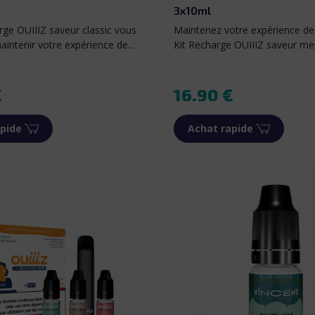
3x10ml
rge OUIIIZ saveur classic vous
Maintenez votre expérience de
intenir votre expérience de...
Kit Recharge OUIIIZ saveur men
Prix
€
16.90 €
pide
Achat rapide