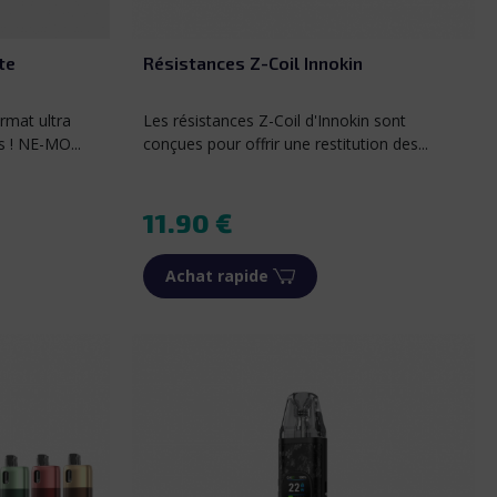
te
Résistances Z-Coil Innokin
rmat ultra
Les résistances Z-Coil d'Innokin sont
 ! NE-MO...
conçues pour offrir une restitution des...
Prix
11.90 €
Achat rapide