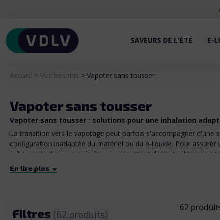
SAVEURS DE L'ÉTÉ
E-L
Accueil
Vos besoins
Vapoter sans tousser
Vapoter sans tousser
Vapoter sans tousser : solutions pour une inhalation adap
La transition vers le vapotage peut parfois s'accompagner d'une 
configuration inadaptée du matériel ou du e-liquide. Pour assurer 
solutions techniques spécifiques permettant de limiter l'irritatio
En lire plus
Sels de nicotine : l'alternative pour une inhalation plus dou
Les
sels de nicotine
sont la forme de nicotine la plus proche de 
62 produit
Filtres
classique, le pH est abaissé par l'ajout d'un acide organique, ce q
(62 produits)