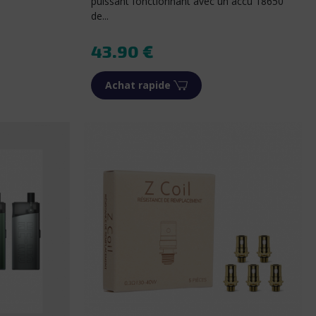
puissant fonctionnant avec un accu 18650
de...
Prix
43.90 €
Achat rapide