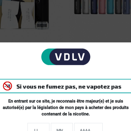
Midnight Blue
Ruby Red
Silky Brown
e Z60 Innokin
Kit Pod ONEO OXVA Cigare
électronique
ire Z60 combine la technologie
Le Kit ONEO d'OXVA est élégant
nnokin avec le...
il est conçu en alliage d'alumini
Si vous ne fumez pas, ne vapotez pas
Prix
€
22.90 €
En entrant sur ce site, je reconnais être majeur(e) et je suis
autorisé(e) par la législation de mon pays à acheter des produits
pide
Achat rapide
contenant de la nicotine.