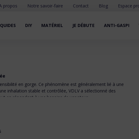
A propos
Notre savoir-faire
Contact
Blog
Espace pr
IQUIDES
DIY
MATÉRIEL
JE DÉBUTE
ANTI-GASPI
tée
sensibilité en gorge. Ce phénomène est généralement lié à une
une inhalation stable et contrôlée, VDLV a sélectionné des
n tout en répondant à vos besoins de vapoteur.
ce
son état naturel dans la plante. Contrairement à la nicotine
s
ui réduit considérablement l'irritation en gorge et permet une