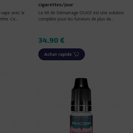
cigarettes/jour
 vape avec le
Le Kit de Démarrage OUIIIZ est une solution
the. Ce...
complète pour les fumeurs de plus de...
Prix
34.90 €
Achat rapide