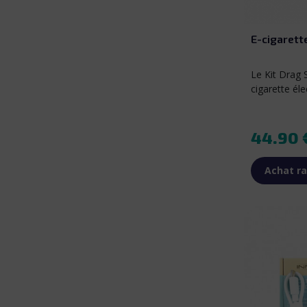
Pearl White
Gray Metal
Checkered Bl
Carbon Fiber
Limited Editi
E-cigarett
Le Kit Drag
cigarette éle
Prix
44.90 
Achat ra