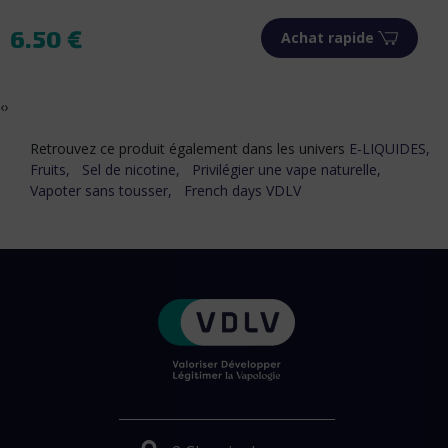
6.50 €
Achat rapide
Prix
‹
›
Retrouvez ce produit également dans les univers
E-LIQUIDES,
Fruits,
Sel de nicotine,
Privilégier une vape naturelle,
Vapoter sans tousser,
French days VDLV