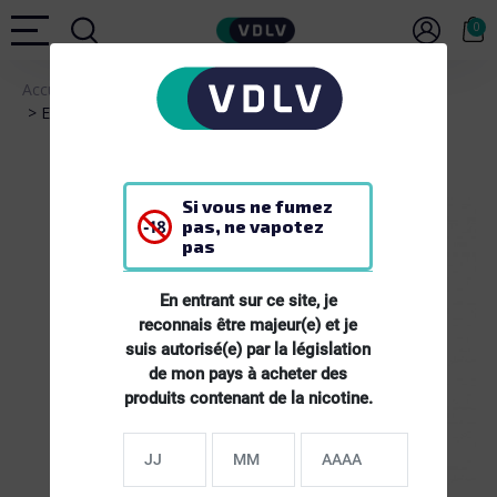
0
Accueil
E-LIQUIDES
E-liquide Fruits des bois aux sels de nicotine - 10 ml
Si vous ne fumez
pas, ne vapotez
pas
En entrant sur ce site, je
reconnais être majeur(e) et je
suis autorisé(e) par la législation
de mon pays à acheter des
produits contenant de la nicotine.