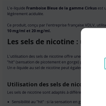
L'e-liquide
Framboise Bleue de la gamme Cirkus
est u
légèrement acidulée.
Ce produit, conçu par l'entreprise française VDLV, utilise
10 mg/ml et 20 mg/ml.
Les sels de nicotine : une a
L'utilisation des sels de nicotine offre une expérience d
"hit" (sensation de picotement en gorge) parfois intense
Un e-liquide au sel de nicotine peut également être comp
Utilisation des sels de nicotine
Les sels de nicotine sont adaptés à différentes situation
Sensibilité au "hit" : si la sensation en gorge est tr