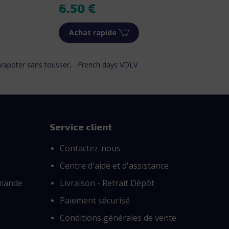
Prix
6.50 €
Achat rapide
Vapoter sans tousser,
French days VDLV
Service client
Contactez-nous
Centre d'aide et d'assistance
mmande
Livraison - Retrait Dépôt
Paiement sécurisé
Conditions générales de vente