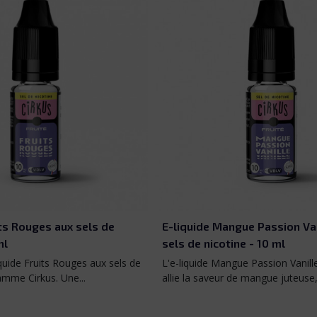
gue Passion Vanille aux
E-liquide Pastèque Mix aux s
ne - 10 ml
nicotine - 10 ml
ue Passion Vanille de Cirkus
L'e-liquide Pastèque Mix de Cirku
de mangue juteuse, de...
saveur fruitée de pastèque, relevée