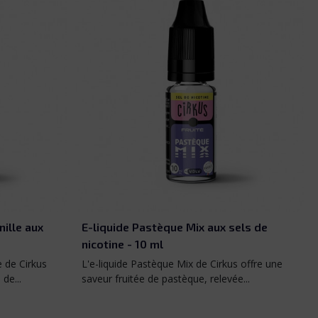
els de
E-liquide Mangue Framboise aux sels
de nicotine - 10 ml
s offre une
L'e-liquide Mangue Framboise aux sels de
...
nicotine de la gamme Cirkus est un duo...