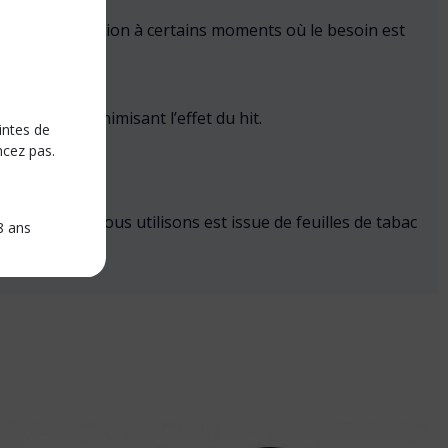
nt être une solution à certains moments où le besoin est
 mg/ml) en minimisant l’effet du hit.
intes de
ncez pas.
ogique que nous utilisons est issue de feuilles de tabac
8 ans