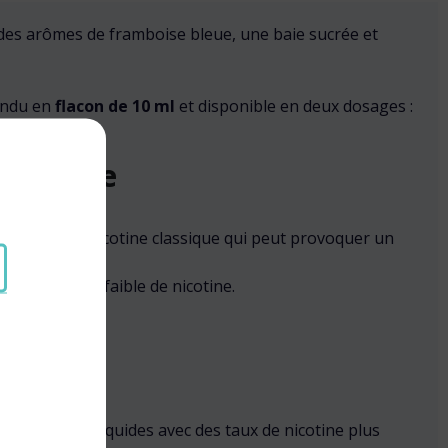
 des arômes de framboise bleue, une baie sucrée et
vendu en
flacon de 10 ml
et disponible en deux dosages :
irritante
rairement à la nicotine classique qui peut provoquer un
on.
ec un dosage faible de nicotine.
vapoter des e-liquides avec des taux de nicotine plus