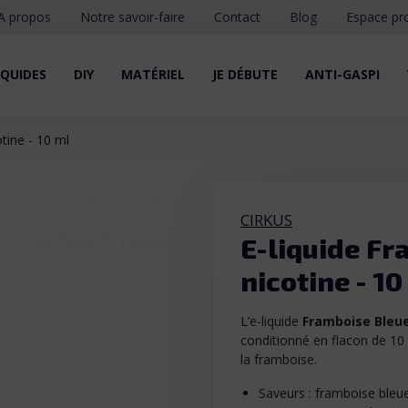
A propos
Notre savoir-faire
Contact
Blog
Espace pr
IQUIDES
DIY
MATÉRIEL
JE DÉBUTE
ANTI-GASPI
otine - 10 ml
CIRKUS
E-liquide Fr
nicotine - 10
L’e-liquide
Framboise Bleu
conditionné en flacon de 10 
la framboise.
Saveurs : framboise bleue,