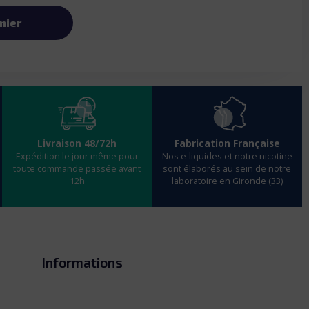
nier
Livraison 48/72h
Fabrication Française
Expédition le jour même pour
Nos e-liquides et notre nicotine
toute commande passée avant
sont élaborés au sein de notre
12h
laboratoire en Gironde (33)
Informations