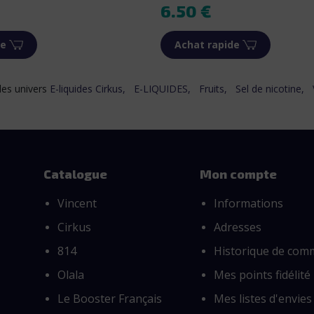
Prix
6.50 €
de
Achat rapide
les univers
E-liquides Cirkus,
E-LIQUIDES,
Fruits,
Sel de nicotine,
Catalogue
Mon compte
Vincent
Informations
Cirkus
Adresses
814
Historique de co
Olala
Mes points fidélité
Le Booster Français
Mes listes d'envies