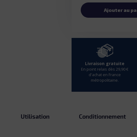
Ajouter au pa
Livraison gratuite
En point relais dès 29,90 €
d'achat en France
métropolitaine.
Utilisation
Conditionnement