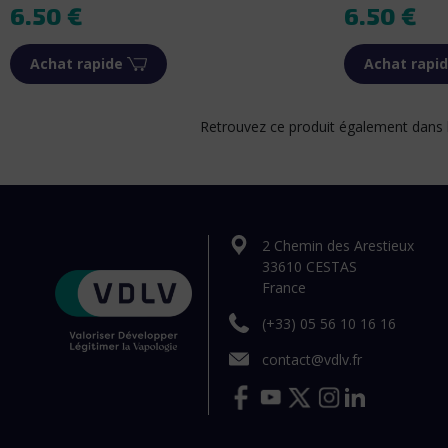
Prix
Prix
6.50 €
6.50 €
Achat rapide
Achat rapi
Retrouvez ce produit également dans 
2 Chemin des Arestieux
33610 CESTAS
France
(+33) 05 56 10 16 16
contact@vdlv.fr