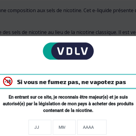
ne composition aux sels de nicotine. Cet e-liquide présente
 des sels de nicotine au lieu de la nicotine classique. Il est 
lternative pour une vape moins 
e vape différente de celle des e-liquides traditionnels. Cont
, les sels de nicotine sont conçus pour réduire cette sensati
Si vous ne fumez pas, ne vapotez pas
lémentaire de l’utilisation d’un e-liquide classique, même av
En entrant sur ce site, je reconnais être majeur(e) et je suis
autorisé(e) par la législation de mon pays à acheter des produits
contenant de la nicotine.
s d'usage :
op forte pour vous, les sels de nicotine peuvent permettre de 