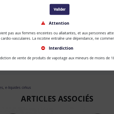
u sevrage) tout en favorisant une sensation moins irritante.
le taux de nicotine au quotidien, les sels de nicotine peuve
Valider
.
Attention
er, lorsque cela est nécessaire, d’un fort taux de nicotine (20
ient pas aux femmes enceintes ou allaitantes, et aux personnes atte
 cardio-vasculaires. La nicotine entraîne une dépendance, ne comme
re vape
Interdiction
 nicotine Cirkus sont fabriqués en France. La nicotine vapol
rdiction de vente de produits de vapotage aux mineurs de moins de 1
lité optimales.
es
,
e-liquides cirkus
ARTICLES ASSOCIÉS