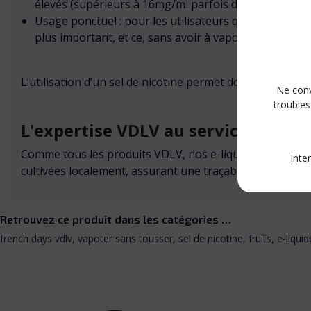
élevés (supérieurs à 16mg/ml parfois dans le cadre d
Usage ponctuel : pour les utilisateurs qui ont un faib
plus important, et ce, sans avoir à vapoter en continu
L’utilisation d’un sel de nicotine permet donc de bénéfici
Ne conv
troubles
L'expertise VDLV au service de vot
Comme tous les produits VDLV, nos e-liquides aux sels de
Inte
cultivées localement, assurant une traçabilité et une qua
Retrouvez ce produit dans les catégories …
french days vdlv
,
vapoter sans tousser
,
sel de nicotine
,
fruits
,
e-liquid