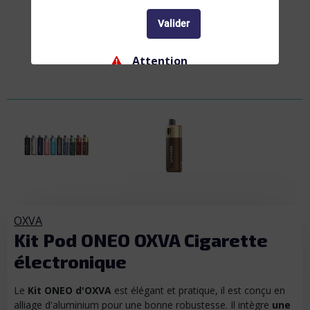
Valider
Attention
Ne convient pas aux femmes enceintes ou
allaitantes, et aux personnes atteintes de
troubles cardio-vasculaires. La nicotine
entraîne une dépendance, ne commencez pas.
Interdiction
Interdiction de vente de produits de vapotage
aux mineurs de moins de 18 ans
OXVA
Kit Pod ONEO OXVA Cigarette
électronique
Le
Kit ONEO d'OXVA
est élégant et pratique, il est conçu en
alliage d'aluminium pour une bonne robustesse. Il intègre
une