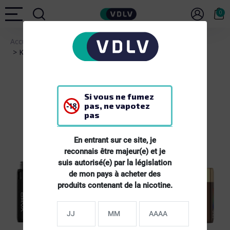
0
Accueil
MATERIEL
Kit Pod ONEO OXVA Cigarette électronique
Si vous ne fumez
pas, ne vapotez
pas
En entrant sur ce site, je
reconnais être majeur(e) et je
suis autorisé(e) par la législation
de mon pays à acheter des
produits contenant de la nicotine.