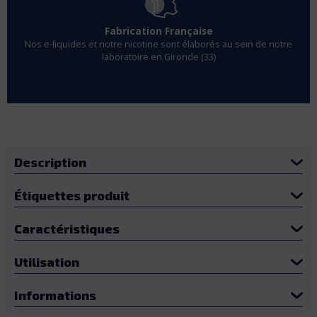
Fabrication Française
s e-liquides et notre nicotine sont élaborés au sein de notre
En 
laboratoire en Gironde (33)
Description
Étiquettes produit
Caractéristiques
Utilisation
Informations