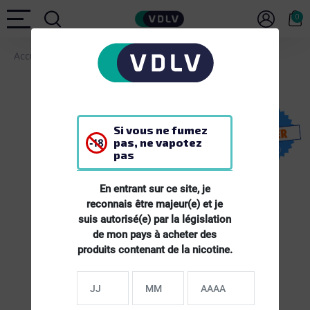
0
Accueil
MATERIEL
E-cigarette Kit Drag S2 Voopoo
Si vous ne fumez
pas, ne vapotez
pas
En entrant sur ce site, je
reconnais être majeur(e) et je
suis autorisé(e) par la législation
de mon pays à acheter des
produits contenant de la nicotine.