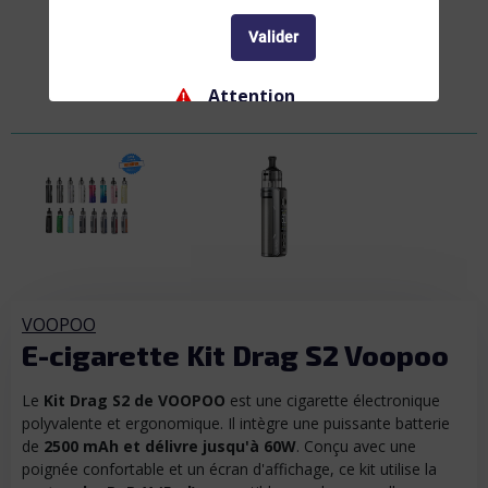
Valider
Attention
Ne convient pas aux femmes enceintes ou
allaitantes, et aux personnes atteintes de
troubles cardio-vasculaires. La nicotine
entraîne une dépendance, ne commencez pas.
Interdiction
Interdiction de vente de produits de vapotage
aux mineurs de moins de 18 ans
VOOPOO
E-cigarette Kit Drag S2 Voopoo
Le
Kit Drag S2 de VOOPOO
est une cigarette électronique
polyvalente et ergonomique. Il intègre une puissante batterie
de
2500 mAh et délivre jusqu'à 60W
. Conçu avec une
poignée confortable et un écran d'affichage, ce kit utilise la