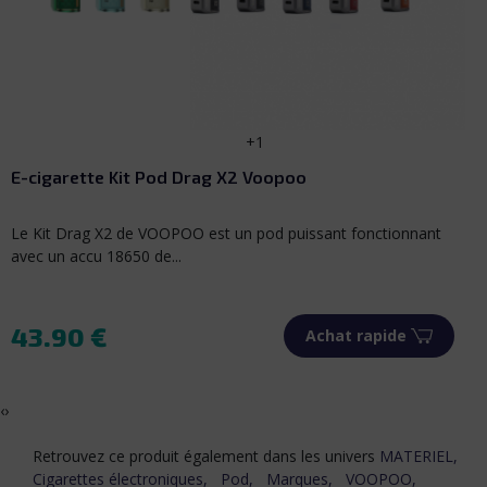
Cartouche PnP X MTL VOOPOO (Lot de 2)
Pack de 2 cartouches de remplacement de 5ml de contenan
ant
Ces cartouches (pods)...
9.90 €
Achat rapide
Prix
‹
›
Retrouvez ce produit également dans les univers
MATERIEL,
Cigarettes électroniques,
Pod,
Marques,
VOOPOO,