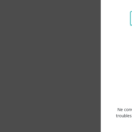
-30%
-3
Résistance
Ne conv
AIO Aspire
troubles
Pack de 5 Ré
Kit Pockex P