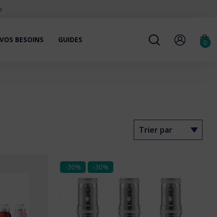
o
VOS BESOINS
GUIDES
0
-30%
-30%