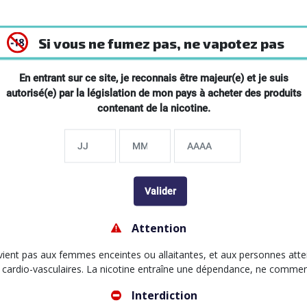
0%
Si vous ne fumez pas, ne vapotez pas
En entrant sur ce site, je reconnais être majeur(e) et je suis
autorisé(e) par la législation de mon pays à acheter des produits
contenant de la nicotine.
Valider
Attention
s pour Kit Pockex Pocket
ient pas aux femmes enceintes ou allaitantes, et aux personnes atte
 cardio-vasculaires. La nicotine entraîne une dépendance, ne comme
sistances compatibles avec le
ocket AIO d'Aspire...
Interdiction