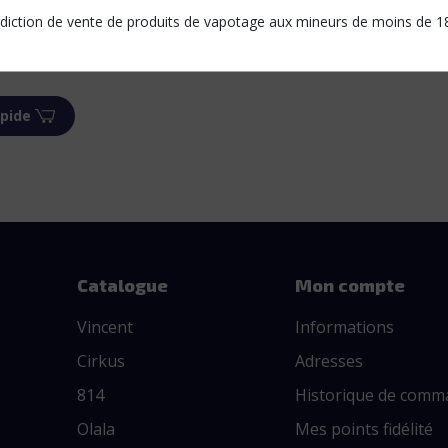
rdiction de vente de produits de vapotage aux mineurs de moins de 1
pide
Catalogue
Mon compte
Vincent
Informations
Cirkus
Adresses
814
Historique de comm
Olala
Mes points fidélité