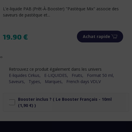
ie des
Booster de 20mg/ml de nicotine 100% française et sans
arôme pour nicotiner vos...
1.90 €
de
Achat rapide
Prix
‹
›
Retrouvez ce produit également dans les univers
E-liquides Cirkus,
E-LIQUIDES,
Fruits,
Format 50 ml,
Saveurs,
Types,
Marques,
French days VDLV
Booster inclus ? (
Le Booster Français - 10ml
(1,90 €) )