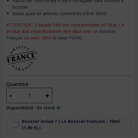
Flacon de 70ml rempli à 50ml d'e-liquide sans nicotine à
booster
Existe aussi en arômes concentrés (10 et 30ml)
ATTENTION : E-liquide PAB non consommable en l’état. Ce
produit doit impérativement être dilué avec un
Booster
Français
ou avec 10ml de
base PG/VG
.
Quantité
-
+
Disponibilité : En stock
Booster inclus ? (
Le Booster Français - 10ml
(1,90 €) )