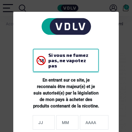
0
Accueil
E-LIQUIDES
E-liquide PAB Framboise Litchi - 50ml
Si vous ne fumez
pas, ne vapotez
pas
En entrant sur ce site, je
reconnais être majeur(e) et je
suis autorisé(e) par la législation
de mon pays à acheter des
produits contenant de la nicotine.