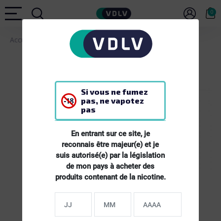
0
Accueil
E-LIQUIDES
E-liquide Thé Agrumes - 10ml
Si vous ne fumez
pas, ne vapotez
pas
En entrant sur ce site, je
reconnais être majeur(e) et je
suis autorisé(e) par la législation
de mon pays à acheter des
produits contenant de la nicotine.