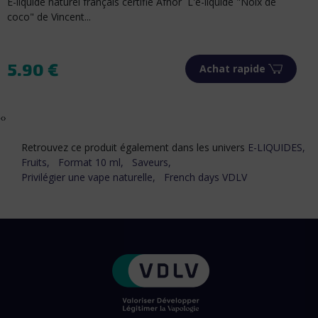
x de
E-liquide naturel français certifié Afnor L'e-liquide "Anis"
Vincent vous...
5.90 €
de
Achat rapide
Prix
‹
›
Retrouvez ce produit également dans les univers
E-LIQUIDES,
Fruits,
Format 10 ml,
Saveurs,
Privilégier une vape naturelle,
French days VDLV