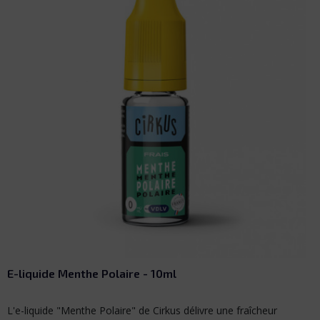
E-liquide Lemon Ice - 10ml
r
L'e-liquide "Lemon Ice" de Cirkus associe le citron jaune et 