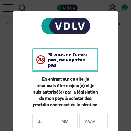
0
Accueil
E-LIQUIDES
E-liquide Menthe Chlorophylle - 10ml
Si vous ne fumez
pas, ne vapotez
pas
En entrant sur ce site, je
reconnais être majeur(e) et je
suis autorisé(e) par la législation
de mon pays à acheter des
produits contenant de la nicotine.