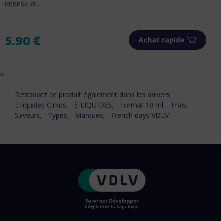
citron vert à une...
5.90 €
Achat rapide
Prix
‹
›
Retrouvez ce produit également dans les univers
E-liquides Cirkus,
E-LIQUIDES,
Format 10 ml,
Frais,
Saveurs,
Types,
Marques,
French days VDLV