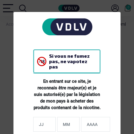
0
Accueil
E-LIQUIDES
E-liquide PAB Framboise Bleue - 50ml
Si vous ne fumez
pas, ne vapotez
pas
En entrant sur ce site, je
reconnais être majeur(e) et je
suis autorisé(e) par la législation
de mon pays à acheter des
produits contenant de la nicotine.