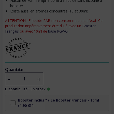
Flacon de 70ml rempli à 50ml d'e-liquide sans nicotine à
booster
Existe aussi en arômes concentrés (10 et 30ml)
ATTENTION : E-liquide PAB non consommable en l’état. Ce
produit doit impérativement être dilué avec un
Booster
Français
ou avec 10ml de
base PG/VG
.
Quantité
-
+
Disponibilité : En stock
Booster inclus ? (
Le Booster Français - 10ml
(1,90 €) )