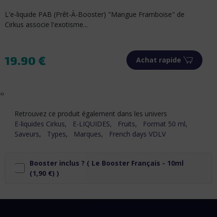
Booster de 20mg/ml de nicotine 100% française et sans
arôme pour nicotiner vos...
1.90 €
Achat rapide
Prix
‹
›
Retrouvez ce produit également dans les univers
E-liquides Cirkus,
E-LIQUIDES,
Fruits,
Format 50 ml,
Saveurs,
Types,
Marques,
French days VDLV
Booster inclus ? (
Le Booster Français - 10ml
(1,90 €) )