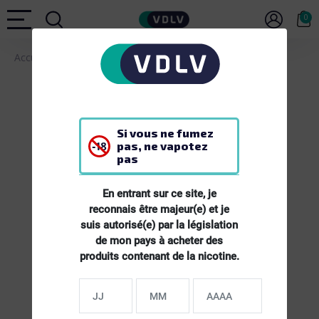
0
Accueil
E-LIQUIDES
E-liquide PAB Caramel - 50ml
Si vous ne fumez
pas, ne vapotez
pas
En entrant sur ce site, je
reconnais être majeur(e) et je
suis autorisé(e) par la législation
de mon pays à acheter des
produits contenant de la nicotine.