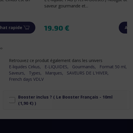
saveur gourmande et...
19.90 €
Achat rapide
Prix
‹
›
Retrouvez ce produit également dans les univers
E-liquides Cirkus,
E-LIQUIDES,
Gourmands,
Format 50 ml,
Saveurs,
Types,
Marques,
SAVEURS DE L'HIVER,
French days VDLV
Booster inclus ? (
Le Booster Français - 10ml
(1,90 €) )