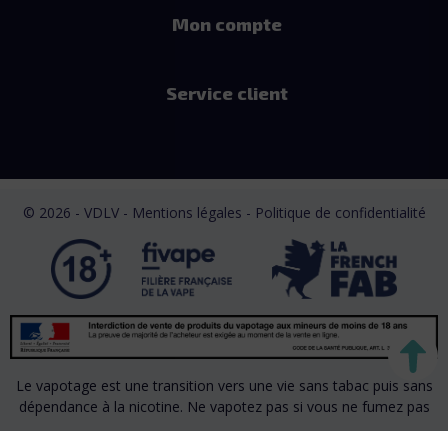
Mon compte
Service client
© 2026 - VDLV - Mentions légales
- Politique de confidentialité
Le vapotage est une transition vers une vie sans tabac puis sans
dépendance à la nicotine. Ne vapotez pas si vous ne fumez pas