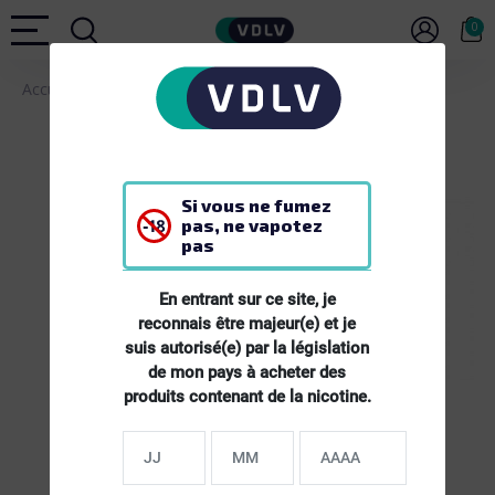
0
Accueil
E-LIQUIDES
E-liquide PAB Nominoë - 50ml
Si vous ne fumez
pas, ne vapotez
pas
En entrant sur ce site, je
reconnais être majeur(e) et je
suis autorisé(e) par la législation
de mon pays à acheter des
produits contenant de la nicotine.