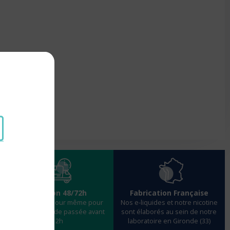
nier
Livraison 48/72h
Fabrication Française
Expédition le jour même pour
Nos e-liquides et notre nicotine
toute commande passée avant
sont élaborés au sein de notre
12h
laboratoire en Gironde (33)