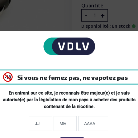
Quantité
-
+
Disponibilité : En stock
4.50 €
Ajouter au pa
Si vous ne fumez pas, ne vapotez pas
En entrant sur ce site, je reconnais être majeur(e) et je suis
autorisé(e) par la législation de mon pays à acheter des produits
contenant de la nicotine.
Livraison gratuite
En point relais dès 29,90 €
d'achat en France
métropolitaine.