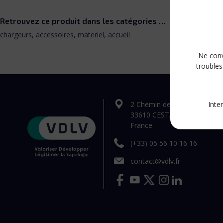
Retrouvez ce produit dans les catégories …
chargeurs
,
accessoires
,
materiel
,
accueil
Retrou
Ne conv
troubles
Inte
2 Chemin des Arestieux
33610 CESTAS
France
(+33) 05 56 10 16 16
contact@vdlv.fr