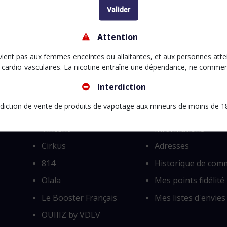
Valider
Attention
vez ce produit également dans les univers
MATERIEL,
Accessoires,
ient pas aux femmes enceintes ou allaitantes, et aux personnes atte
 cardio-vasculaires. La nicotine entraîne une dépendance, ne comme
Interdiction
rdiction de vente de produits de vapotage aux mineurs de moins de 1
Catalogue
Mon compte
Vincent
Informations
Cirkus
Adresses
814
Historique de co
Olala
Mes points fidélité
Le Booster Français
Mes listes d'envies
OUIIIZ by VDLV