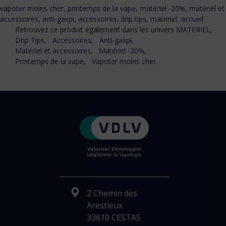
vapoter moins cher
,
printemps de la vape
,
matériel -20%
,
matériel et
accessoires
,
anti-gaspi
,
accessoires
,
drip tips
,
materiel
,
accueil
Retrouvez ce produit également dans les univers
MATERIEL,
Drip Tips,
Accessoires,
Anti-gaspi,
Matériel et accessoires,
Matériel -20%,
Printemps de la vape,
Vapoter moins cher
2 Chemin des
Arestieux
33610 CESTAS