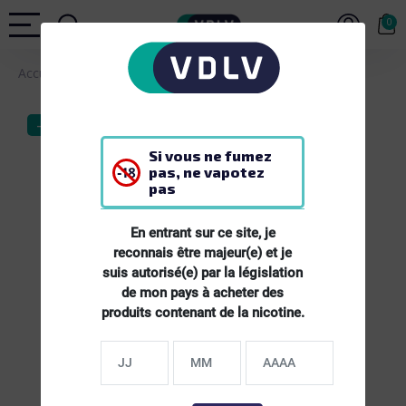
0
Accueil
MATERIEL
Drip Tip Spiral
-20%
Si vous ne fumez
pas, ne vapotez
pas
En entrant sur ce site, je
reconnais être majeur(e) et je
suis autorisé(e) par la législation
de mon pays à acheter des
produits contenant de la nicotine.