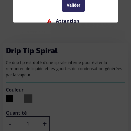
Valider
Attention
Ne convient pas aux femmes enceintes ou
allaitantes, et aux personnes atteintes de
troubles cardio-vasculaires. La nicotine
Drip Tip Spiral
entraîne une dépendance, ne commencez pas.
Interdiction
Ce drip tip est doté d'une spirale interne pour éviter la
remontée de liquide et les gouttes de condensation générées
Interdiction de vente de produits de vapotage
par la vapeur.
aux mineurs de moins de 18 ans
Couleur
Gris
Noir
Blanc
Quantité
-
+