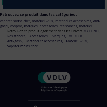
Retrouvez ce produit dans les catégories …
vapoter moins cher
,
matériel -20%
,
matériel et accessoires
,
anti-
gaspi
,
voopoo
,
marques
,
accessoires
,
résistances
,
materiel
Retrouvez ce produit également dans les univers
MATERIEL,
Résistances,
Accessoires,
Marques,
VOOPOO,
Anti-gaspi,
Matériel et accessoires,
Matériel -20%,
Vapoter moins cher