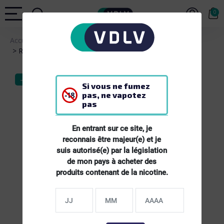
0
Accueil
MATERIEL
Résistances pour Kit Drag X & Vinci Voopoo
-20%
Si vous ne fumez
pas, ne vapotez
pas
En entrant sur ce site, je
reconnais être majeur(e) et je
suis autorisé(e) par la législation
de mon pays à acheter des
produits contenant de la nicotine.