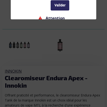
Valider
Attention
Ne convient pas aux femmes enceintes ou
allaitantes, et aux personnes atteintes de
troubles cardio-vasculaires. La nicotine
entraîne une dépendance, ne commencez pas.
Interdiction
Interdiction de vente de produits de vapotage
aux mineurs de moins de 18 ans
INNOKIN
Clearomiseur Endura Apex -
Innokin
Offrant praticité et performance, le clearomiseur Endura Apex
Tank de la marque Innokin est un choix idéal pour les
amateurs de vape MTL à la recherche d'une expérience