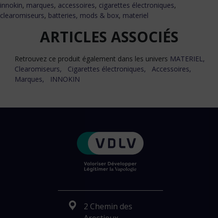
innokin
,
marques
,
accessoires
,
cigarettes électroniques
,
clearomiseurs
,
batteries, mods & box
,
materiel
ARTICLES ASSOCIÉS
Retrouvez ce produit également dans les univers
MATERIEL,
Clearomiseurs,
Cigarettes électroniques,
Accessoires,
Marques,
INNOKIN
2 Chemin des